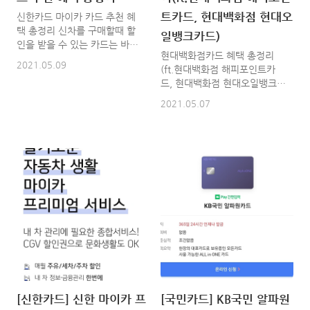
트카드, 현대백화점 현대오
신한카드 마이카 카드 추천 혜
택 총정리 신차를 구매할때 할
일뱅크카드)
인을 받을 수 있는 카드는 바로
현대백화점카드 혜택 총정리
신한카드 MY CAR 카드입니
2021.05.09
(ft.현대백화점 해피포인트카
다. 저도 신차를 살때는 여태까
드, 현대백화점 현대오일뱅크카
지 현찰+할부로 구매했었습니
드) 현대백화점카드는 실물카드
다. 근데 현찰을 많이 내던 적게
2021.05.07
와 모바일단독카드로 나누어져
내던 크게 혜택을 주지 않더라
있습니다. 가장 중요한건 연회
구요. 그래서 어떤 차를 구매하
비가 없습니다. 현대백화점, 현
든 MY CAR는 신한카드 MY
대아울렛, 더현대닷컴, 현대식
CAR로 ~~~~~~~ 자동차를 구
품관 투홈을 자주 이용하시는
매할때는 현찰로 사시면 큰 혜
분들에게는 매우 유용하고 추천
택이 없고요. 신한카드 마이카
드리는 카드입니다. 현대백화점
로 구매를 하셔야 각종 혜택을
모바일 카드 APP 장점 혜택은
받아보실수 있습니다. 연회비
많고, 사용은 쉽고, 환경에 좋은
국내 카드 : 기본 7천원 + 서비
모바일카드를 추천드려요!! *
스 2만원 = 2만 7천원 마스터
실물카드 없이도 편리한 결재
카드 : 기본 7천 + 서비스 2만3
가능 / 환경을 위한 전자영수증,
천원 = 3만원 *온라인 신규회
모바일 청구서 * 손쉽게 확인하
원 연회비 100% 캐시백 이벤
는 내 카드 이용 정보 확인 * 현
트 중 - 행사 기간 : 2021년 5월
[신한카드] 신한 마이카 프
[국민카드] KB국민 알파원
대백화점 자동 주차 정산 가능 /
1일 ~ 2021년 5월 31일 - 행사