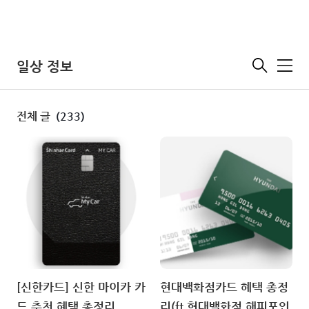
일상 정보
메
뉴
전체 글
(233)
[신한카드] 신한 마이카 카
현대백화점카드 혜택 총정
드 추천 혜택 총정리
리(ft.현대백화점 해피포인