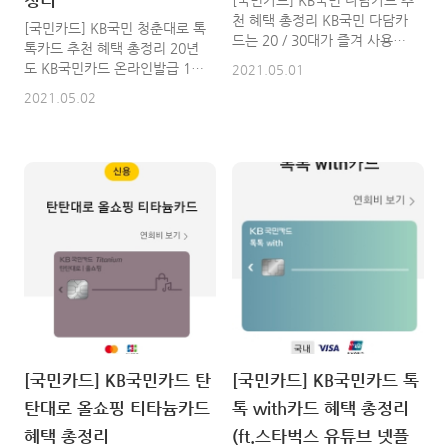
정리
[국민카드] KB국민 다담카드 추
기본정보 : 차량, 모델연도, 소
용하기 1) KB Pay에서 보유한
천 혜택 총정리 KB국민 다담카
[국민카드] KB국민 청춘대로 톡
유자, 차량번호, 사용본거지, 검
카드 중 알파원 결제카드 지..
드는 20 / 30대가 즐겨 사용하
톡카드 추천 혜택 총정리 20년
사유효..
고 신용카드 1위를 하고 있는
도 KB국민카드 온라인발급 1위
2021.05.01
카드입니다. 할인과 포인트적립
카드 청춘대로 톡톡카드는 KB
2021.05.02
이 가능한 카드는 드문데 다담
국민카드에서 효자로 불리우고
카드는 가능하거든요. 할인 or
있는데요. 오늘 연회비부터 혜
적립사이에서 많이들 고민하시
택을 총정리해드리겠습니다. 1.
는데 .. 이건 그럴 필요가 없습
연회비 2021.5.1(토) ~
니다. 1.연회비 K-WORLD(UPI
5.31(월)까지 신청하시면 KB국
타입)이란 동일상품 내 국내외
민 신용카드 온라인 신규 발급
겸용카드 대비 저렴한 연회비로
회원(2020.12.31(목) 이후 KB
국내 및 UionPay 해외 가맹점
국민 개인 신용카드 미소지 고
에서 이용 가능한 KB국민카드
객)에 대해서 연회비 100% 캐
의 고유 브랜드입니다. 국내외
쉬백 이벤트가 진행중입니다.
겸용(VISA, Master) *차기년
K-WORLD(JCB 타입) * K-
도 연회비 면제 조건 없음 *가
WORLD(JCB)는 국내 및 JCB
족카드는 연회비가 부가되지 않
해외가맹점에서 이용 가능한
습니다. *모바일 단독카드와 기
KB국민카드 고유브랜드 입니
[국민카드] KB국민카드 탄
[국민카드] KB국민카드 톡
타 실물 KB국민카드 동시 보유
다. 국내외겸용(Master) * 연
시 해당 실물카드 연회비가 청
탄대로 올쇼핑 티타늄카드
톡 with카드 혜택 총정리
회비 면제조건이 없습니다. 2.
구됩니다. *카드 연회비는 매년
혜택 총정리 카페 / 베이커리 스
혜택 총정리
(ft.스타벅스 유튜브 넷플
카드 발급월 기준으로 1년 ..