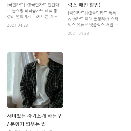
타벅스 50% 할인 + 간편결제
릭스 배민 할인)
[국민카드] KB국민카드 탄탄대
(Pay) 이용시 1..
로 올쇼핑 티타늄카드 혜택 총
[국민카드] KB국민카드 톡톡
정리 연회비가 무려 다른 카드
with카드 혜택 총정리(ft.스타
들에 비해 2배 정도 비싼 신용
벅스 유튜브 넷플릭스 배민 할
2021.04.29
카드로서 KB국민카드 탄탄대로
인) 코로나19로 인해서 우리의
2021.04.28
올쇼핑 티타늄카드 할인 서비스
삶이 많이 바뀌었습니다. 사회
는 전월 이용실적 40만원 이상
적 거리두기는 기본이거니와 황
시 제공되며 전월 이용실적에
사때나 미세먼지 안좋을때만 착
따라 월간 할인한도가 제공됩니
용한 마스크는 상시 착용을 합
다. 중요한건 무이자할부 이용
니다. 집에서 잘 나오지 않는 집
금액, 상품권 및 선불카드 구입,
순이, 집돌이라면 필수 소장해
충전금액은 할인 서비스 제외
야 할 의 혜택 총정리를 확인하
대상입니다. [이용실적 제외 대
세요. 혜택 5가지 1. 커피 스타
상] KB국민 탄탄대로 올쇼핑 티
벅스[사이렌오더 포함] 50%
타늄카드로 '쇼핑영역, 자동납
청구 할인 / 월 할인한도 1만원
부영역' 할인서비스 받은 이용
/ 상품권(선물하기 등) 및 선불
건(해당 매출 전체), 단기카드대
카드(선불전자지급수단 포함)
출(현금서비스), 장기카드대출
충전 제외 2. 구독 You Tube
(카드론), 각종 세금 및 공과금,
Premium, 넷플릭스, 웨이브,
재미있는 자기소개 하는 법
아파트관리비, 정부지원금, 초,
티빙 20% 청구 할인 / 월 할인
중,고등(국,공립) 학교납입금,
/ 분위기 띄우는 법
한도 3천원 / 공식 홈페이지 및
대학(대학원) 등록금, 각종 수수
모바일(앱)을 통한 정기 결제 시