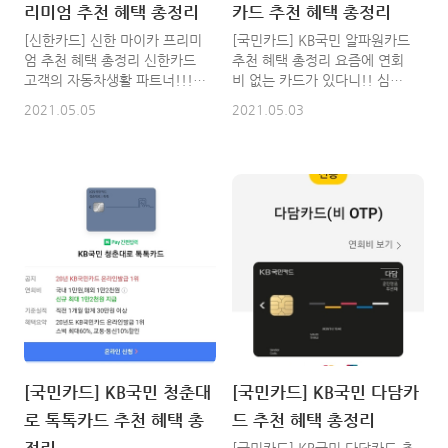
리미엄 추천 혜택 총정리
카드 추천 혜택 총정리
매월 2시간 무료주차(2매) * 쇼
대상 : 신한카..
핑 혜택 및 이벤트 확인 / 모바
[신한카드] 신한 마이카 프리미
[국민카드] KB국민 알파원카드
일카드 회원 전용 혜택(할인쿠
엄 추천 혜택 총정리 신한카드
추천 혜택 총정리 요즘에 연회
폰, 기획전 등) 현대백화점 실물
고객의 자동차생활 파트너!!!
비 없는 카드가 있다니!! 심지
카드 * 내..
내 차 관리에 필요한 종합서비
어 기준실적도 필요 없는 카드
2021.05.05
2021.05.03
스~~ 단돈 9900원에 엄청난
가 있습니다. 바로 알파원카
혜택을 가지고 있는 신한 마이
드!! 한장의 대표카드로 보유중
카 프리미엄에 대해서 알아볼건
인 모든카드, 사용 가능한 ALL
데요. 저는 이미 가입이 되어 있
in ONE 카드 입니다. 다양한 혜
습니다. 이렇게 좋은 상품을 혼
택을 하나의 카드로 이용가능한
자만 가입하고 있을라니까 너무
카드인거죠.... 1.연회비 없습니
안타까워서 이렇게 글을 쓰게
다. 2.혜택 총정리 다양한 혜택
되네요. 신한카드 마이카 프리
을 하나의 카드로 이용 알파원
미엄 서비스는 월 9,900원의 유
카드란? 한장의 대표카드로 보
료서비스이다. 그러나 9,900원
유 중인 모든 카드 사용이 가능
보다 훨씬 혜택이 많다. 신한 마
한 All-in-One카드 알파원카드
이카 프리미엄 제공 서비스 *
특허 취득(등록번호 10-
마이카 정보 - 고객 보유 차량의
1755858, 2017.7.3) 모바일
기본정보를 비롯하여 소유, 저
단독카드를 알파원카드에 연결
[국민카드] KB국민 청춘대
[국민카드] KB국민 다담카
당정보 등을 웹사이트에서 열람
하면 보다 저렴한 연회비로 실
로 톡톡카드 추천 혜택 총
드 추천 혜택 총정리
할 수 있는 서비스로 다음과 같
물 카드와 동일한 혜택을 누리
은 기능을 제공합니다. - 내차
실 수 있습니다. 알파원카드 이