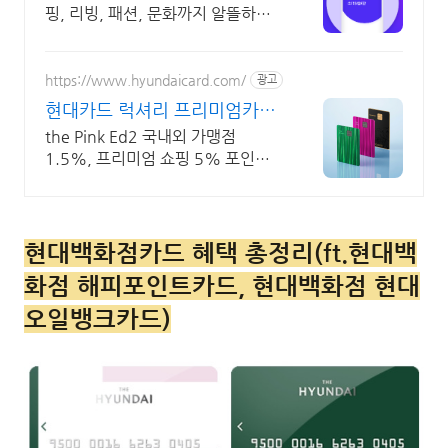
핑, 리빙, 패션, 문화까지 알뜰하게
즐기세요!
https://www.hyundaicard.com/
광고
현대카드 럭셔리 프리미엄카드
온라인 신청
the Pink Ed2 국내외 가맹점
1.5%, 프리미엄 쇼핑 5% 포인트
적립
현대백화점카드 혜택 총정리(ft.현대백
화점 해피포인트카드, 현대백화점 현대
오일뱅크카드)