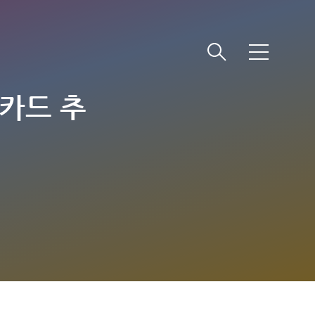
메
뉴
톡카드 추