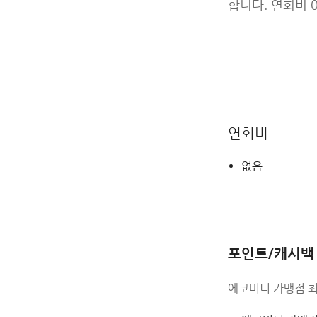
합니다. 연회비 
연회비
없음
포인트/캐시백
에코머니 가맹점 최