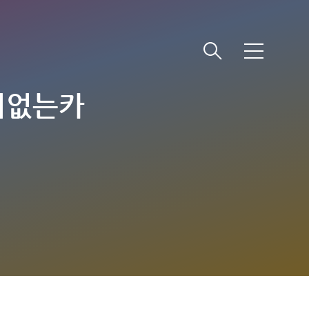
메
뉴
비없는카