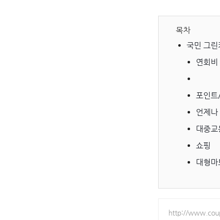
목차
국민 그린
연회비
포인트
언제나
대중교
쇼핑
대형마
http://www.co