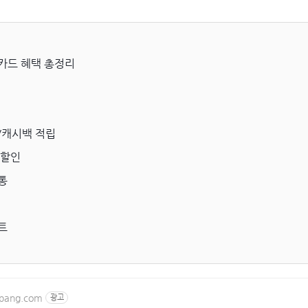
카드 혜택 총정리
/캐시백 적립
 할인
통
트
upang.com
광고