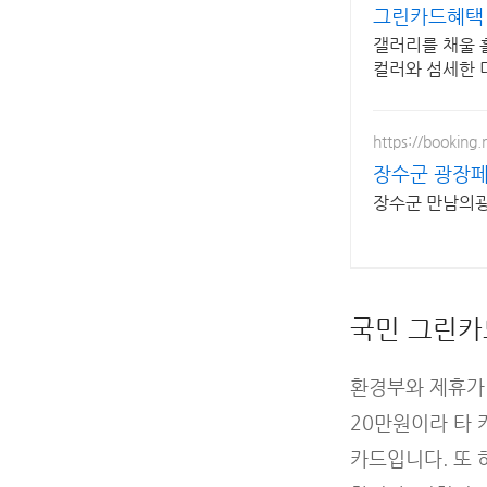
그린카드혜택 
갤러리를 채울 
컬러와 섬세한 
https://booking
장수군 광장페
장수군 만남의광장
국민 그린카
환경부와 제휴가
20만원이라 타
카드입니다. 또 